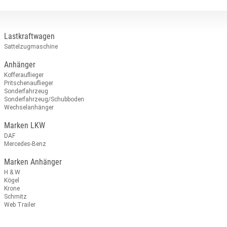
Lastkraftwagen
Sattelzugmaschine
Anhänger
Kofferauflieger
Pritschenauflieger
Sonderfahrzeug
Sonderfahrzeug/Schubboden
Wechselanhänger
Marken LKW
DAF
Mercedes-Benz
Marken Anhänger
H & W
Kögel
Krone
Schmitz
Web Trailer