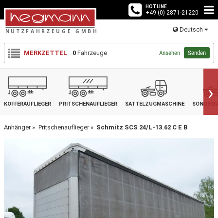
HOTLINE
+49 (0) 2871-21220
Deutsch
MERKZETTEL
0
Fahrzeuge
Ansehen
Senden
›
KOFFERAUFLIEGER
PRITSCHENAUFLIEGER
SATTELZUGMASCHINE
SONDERF
Anhänger
Pritschenauflieger
Schmitz SCS 24/L-13.62 C E B