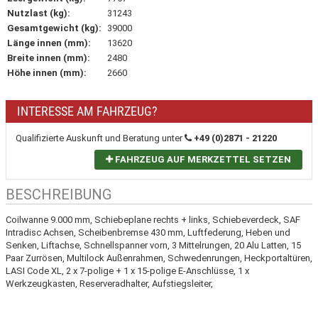
Nutzlast (kg):
31243
Gesamtgewicht (kg):
39000
Länge innen (mm):
13620
Breite innen (mm):
2480
Höhe innen (mm):
2660
INTERESSE AM FAHRZEUG?
Qualifizierte Auskunft und Beratung unter
+49 (0)2871 - 21220
FAHRZEUG AUF MERKZETTEL SETZEN
BESCHREIBUNG
Coilwanne 9.000 mm, Schiebeplane rechts + links, Schiebeverdeck, SAF
Intradisc Achsen, Scheibenbremse 430 mm, Luftfederung, Heben und
Senken, Liftachse, Schnellspanner vorn, 3 Mittelrungen, 20 Alu Latten, 15
Paar Zurrösen, Multilock Außenrahmen, Schwedenrungen, Heckportaltüren,
LASI Code XL, 2 x 7-polige + 1 x 15-polige E-Anschlüsse, 1 x
Werkzeugkasten, Reserveradhalter, Aufstiegsleiter,