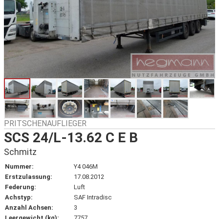
PRITSCHENAUFLIEGER
SCS 24/L-13.62 C E B
Schmitz
Nummer:
Y4 046M
Erstzulassung:
17.08.2012
Federung:
Luft
Achstyp:
SAF Intradisc
Anzahl Achsen:
3
Leergewicht (kg):
7757