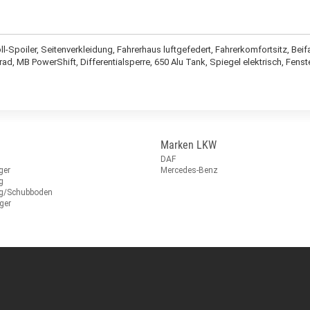
poiler, Seitenverkleidung, Fahrerhaus luftgefedert, Fahrerkomfortsitz, Beifah
d, MB PowerShift, Differentialsperre, 650 Alu Tank, Spiegel elektrisch, Fenste
Marken LKW
DAF
ger
Mercedes-Benz
g
ug/Schubboden
ger