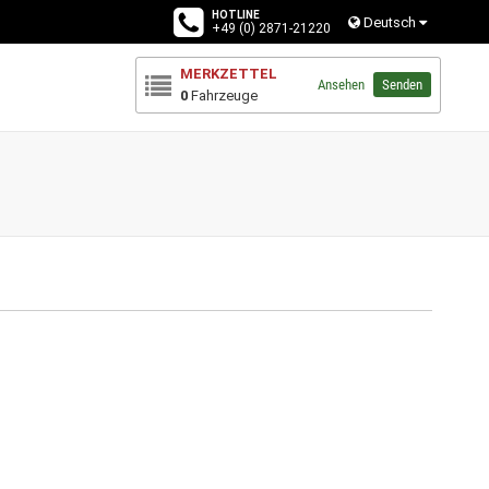
HOTLINE
Deutsch
+49 (0) 2871-21220
MERKZETTEL
Ansehen
Senden
0
Fahrzeuge