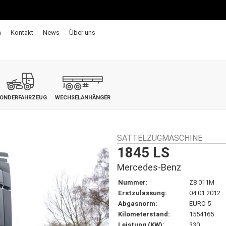
n
Kontakt
News
Über uns
ONDERFAHRZEUG
WECHSELANHÄNGER
SATTELZUGMASCHINE
1845 LS
Mercedes-Benz
Nummer:
Z8 011M
Erstzulassung:
04.01.2012
Abgasnorm:
EURO 5
Kilometerstand:
1554165
Leistung (KW):
330