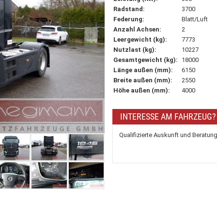
Radstand:
3700
Federung:
Blatt/Luft
Anzahl Achsen:
2
Leergewicht (kg):
7773
Nutzlast (kg):
10227
Gesamtgewicht (kg):
18000
Länge außen (mm):
6150
Breite außen (mm):
2550
Höhe außen (mm):
4000
INTERESSE AM FAHRZEUG?
Qualifizierte Auskunft und Beratun