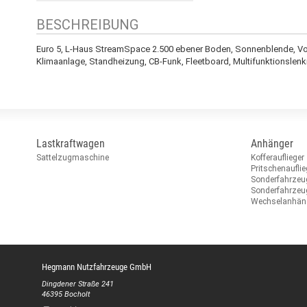
BESCHREIBUNG
Euro 5, L-Haus StreamSpace 2.500 ebener Boden, Sonnenblende, Voll-S
Klimaanlage, Standheizung, CB-Funk, Fleetboard, Multifunktionslenkra
Lastkraftwagen
Anhänger
Sattelzugmaschine
Kofferauflieger
Pritschenauflie
Sonderfahrzeu
Sonderfahrze
Wechselanhän
Hegmann Nutzfahrzeuge GmbH
Dingdener Straße 241
46395 Bocholt