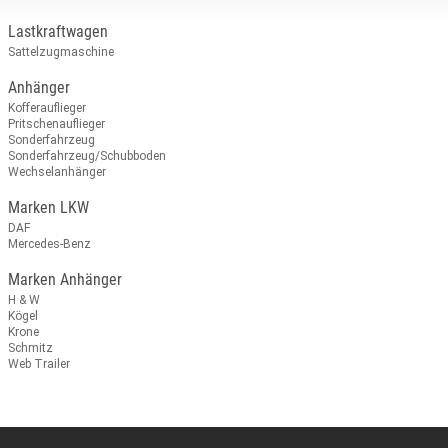
Lastkraftwagen
Sattelzugmaschine
Anhänger
Kofferauflieger
Pritschenauflieger
Sonderfahrzeug
Sonderfahrzeug/Schubboden
Wechselanhänger
Marken LKW
DAF
Mercedes-Benz
Marken Anhänger
H & W
Kögel
Krone
Schmitz
Web Trailer