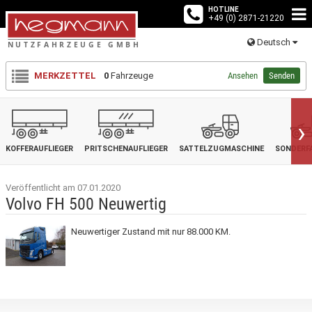
HOTLINE
+49 (0) 2871-21220
Deutsch
MERKZETTEL
0
Fahrzeuge
Ansehen
Senden
›
KOFFERAUFLIEGER
PRITSCHENAUFLIEGER
SATTELZUGMASCHINE
SONDERF
Veröffentlicht am 07.01.2020
Volvo FH 500 Neuwertig
Neuwertiger Zustand mit nur 88.000 KM.