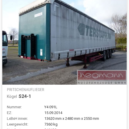
PRITSCHENAUFLIEGER
S24-1
Kögel
Nummer:
Y4 091L
EZ:
15.09.2014
LxBxH innen:
13620 mm x 2480 mm x 2550 mm
Leergewicht:
7360 kg