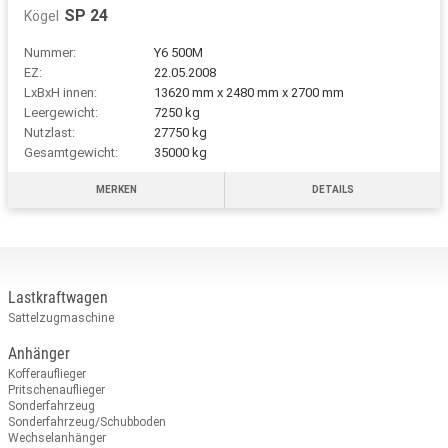
SP 24
Kögel
Nummer:
Y6 500M
EZ:
22.05.2008
LxBxH innen:
13620 mm x 2480 mm x 2700 mm
Leergewicht:
7250 kg
Nutzlast:
27750 kg
Gesamtgewicht:
35000 kg
MERKEN
DETAILS
Lastkraftwagen
Sattelzugmaschine
Anhänger
Kofferauflieger
Pritschenauflieger
Sonderfahrzeug
Sonderfahrzeug/Schubboden
Wechselanhänger