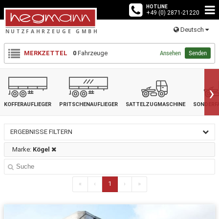
HOTLINE
+49 (0) 2871-21220
Deutsch
MERKZETTEL
0
Fahrzeuge
Ansehen
Senden
›
KOFFERAUFLIEGER
PRITSCHENAUFLIEGER
SATTELZUGMASCHINE
SONDERF
ERGEBNISSE FILTERN
Marke:
Kögel
«
‹
1
›
»