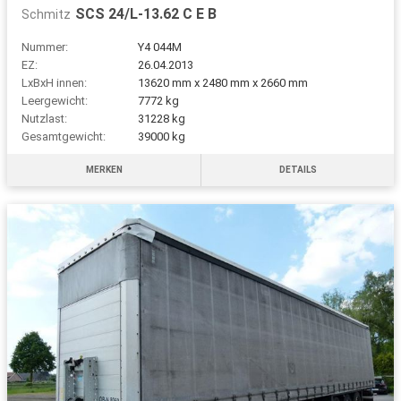
SCS 24/L-13.62 C E B
Schmitz
Nummer:
Y4 044M
EZ:
26.04.2013
LxBxH innen:
13620 mm x 2480 mm x 2660 mm
Leergewicht:
7772 kg
Nutzlast:
31228 kg
Gesamtgewicht:
39000 kg
MERKEN
DETAILS