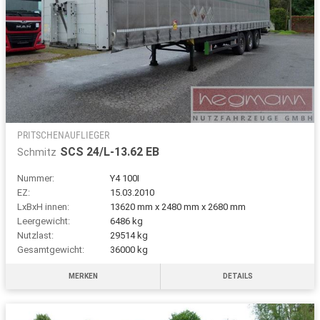
PRITSCHENAUFLIEGER
SCS 24/L-13.62 EB
Schmitz
Nummer:
Y4 100I
EZ:
15.03.2010
LxBxH innen:
13620 mm x 2480 mm x 2680 mm
Leergewicht:
6486 kg
Nutzlast:
29514 kg
Gesamtgewicht:
36000 kg
MERKEN
DETAILS