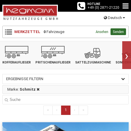
HOTLINE
+49 (0) 2871-21220
Deutsch
MERKZETTEL
0
Fahrzeuge
Ansehen
Senden
›
KOFFERAUFLIEGER
PRITSCHENAUFLIEGER
SATTELZUGMASCHINE
SONDERF
ERGEBNISSE FILTERN
Marke:
Schmitz
«
‹
1
›
»