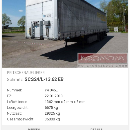
PRITSCHENAUFLIEGER
SCS24/L-13.62 EB
Schmitz
Nummer:
Y4 046L
EZ:
22.01.2013
LxBxH innen:
1362 mm x ? mm x ? mm
Leergewicht:
6675 kg
Nutzlast:
29325 kg
Gesamtgewicht:
36000 kg
MERKEN
DETAILS