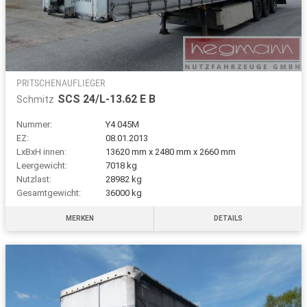
PRITSCHENAUFLIEGER
SCS 24/L-13.62 E B
Schmitz
Nummer:
Y4 045M
EZ:
08.01.2013
LxBxH innen:
13620 mm x 2480 mm x 2660 mm
Leergewicht:
7018 kg
Nutzlast:
28982 kg
Gesamtgewicht:
36000 kg
MERKEN
DETAILS