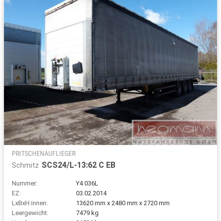
PRITSCHENAUFLIEGER
SCS24/L-13:62 C EB
Schmitz
Nummer:
Y4 036L
EZ:
03.02.2014
LxBxH innen:
13620 mm x 2480 mm x 2720 mm
Leergewicht:
7479 kg