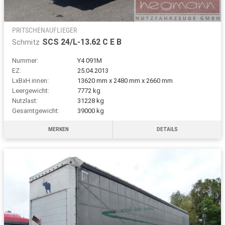
PRITSCHENAUFLIEGER
SCS 24/L-13.62 C E B
Schmitz
Nummer:
Y4 091M
EZ:
25.04.2013
LxBxH innen:
13620 mm x 2480 mm x 2660 mm
Leergewicht:
7772 kg
Nutzlast:
31228 kg
Gesamtgewicht:
39000 kg
MERKEN
DETAILS