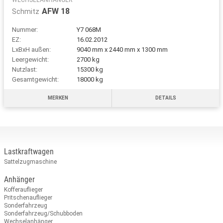
AFW 18
Schmitz
Nummer:
Y7 068M
EZ:
16.02.2012
LxBxH außen:
9040 mm x 2440 mm x 1300 mm
Leergewicht:
2700 kg
Nutzlast:
15300 kg
Gesamtgewicht:
18000 kg
MERKEN
DETAILS
Lastkraftwagen
Sattelzugmaschine
Anhänger
Kofferauflieger
Pritschenauflieger
Sonderfahrzeug
Sonderfahrzeug/Schubboden
Wechselanhänger