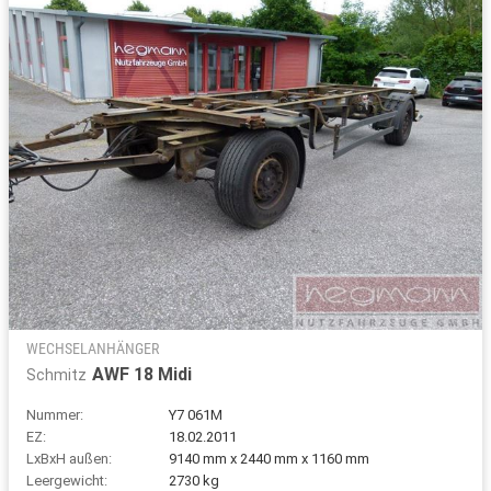
WECHSELANHÄNGER
AWF 18 Midi
Schmitz
Nummer:
Y7 061M
EZ:
18.02.2011
LxBxH außen:
9140 mm x 2440 mm x 1160 mm
Leergewicht:
2730 kg