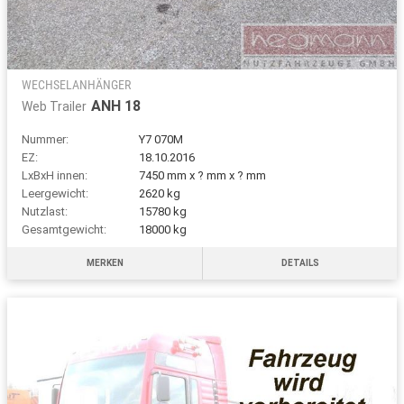
WECHSELANHÄNGER
ANH 18
Web Trailer
Nummer:
Y7 070M
EZ:
18.10.2016
LxBxH innen:
7450 mm x ? mm x ? mm
Leergewicht:
2620 kg
Nutzlast:
15780 kg
Gesamtgewicht:
18000 kg
MERKEN
DETAILS