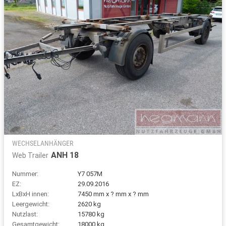
WECHSELANHÄNGER
ANH 18
Web Trailer
Nummer:
Y7 057M
EZ:
29.09.2016
LxBxH innen:
7450 mm x ? mm x ? mm
Leergewicht:
2620 kg
Nutzlast:
15780 kg
Gesamtgewicht:
18000 kg