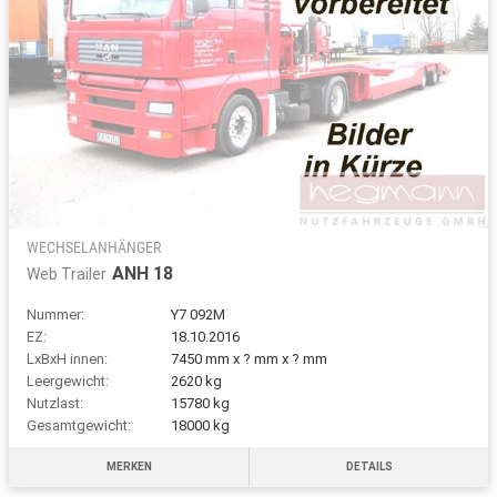
WECHSELANHÄNGER
ANH 18
Web Trailer
Nummer:
Y7 092M
EZ:
18.10.2016
LxBxH innen:
7450 mm x ? mm x ? mm
Leergewicht:
2620 kg
Nutzlast:
15780 kg
Gesamtgewicht:
18000 kg
MERKEN
DETAILS