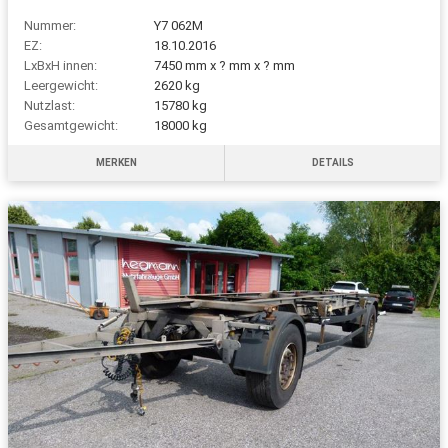
Nummer:
Y7 062M
EZ:
18.10.2016
LxBxH innen:
7450 mm x ? mm x ? mm
Leergewicht:
2620 kg
Nutzlast:
15780 kg
Gesamtgewicht:
18000 kg
MERKEN
DETAILS