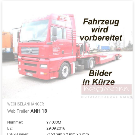
WECHSELANHÄNGER
ANH 18
Web Trailer
Nummer:
Y7 033M
EZ:
29.09.2016
LxBxH innen:
7450 mm x ? mm x ? mm