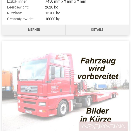
LxBxH innen:
7450 mm x ? mm x ? mm
Leergewicht:
2620 kg
Nutzlast:
15780 kg
Gesamtgewicht:
18000 kg
MERKEN
DETAILS