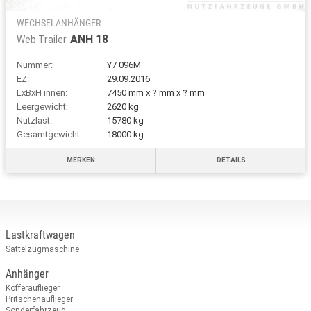
WECHSELANHÄNGER
ANH 18
Web Trailer
Nummer:
Y7 096M
EZ:
29.09.2016
LxBxH innen:
7450 mm x ? mm x ? mm
Leergewicht:
2620 kg
Nutzlast:
15780 kg
Gesamtgewicht:
18000 kg
MERKEN
DETAILS
Lastkraftwagen
Sattelzugmaschine
Anhänger
Kofferauflieger
Pritschenauflieger
Sonderfahrzeug