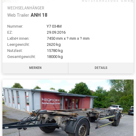
WECHSELANHÄNGER
ANH 18
Web Trailer
Nummer:
Y7 034M
EZ:
29.09.2016
LxBxH innen:
7450 mm x ? mm x ? mm
Leergewicht:
2620 kg
Nutzlast:
15780 kg
Gesamtgewicht:
18000 kg
MERKEN
DETAILS