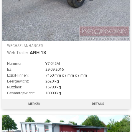
WECHSELANHÄNGER
ANH 18
Web Trailer
Nummer:
Y7 042M
EZ:
29.09.2016
LxBxH innen:
7450 mm x ? mm x ? mm
Leergewicht:
2620 kg
Nutzlast:
15780 kg
Gesamtgewicht:
18000 kg
MERKEN
DETAILS