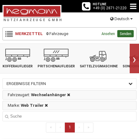
HOTLINE
+49 (0) 2871-21220
Deutsch
MERKZETTEL
0
Fahrzeuge
Ansehen
Senden
›
KOFFERAUFLIEGER
PRITSCHENAUFLIEGER
SATTELZUGMASCHINE
SONDERF
ERGEBNISSE FILTERN
Fahrzeugart:
Wechselanhänger
Marke:
Web Trailer
«
‹
1
›
»